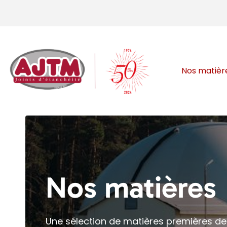
Skip
to
content
Nos matièr
Nos matières
Une sélection de matières premières de 